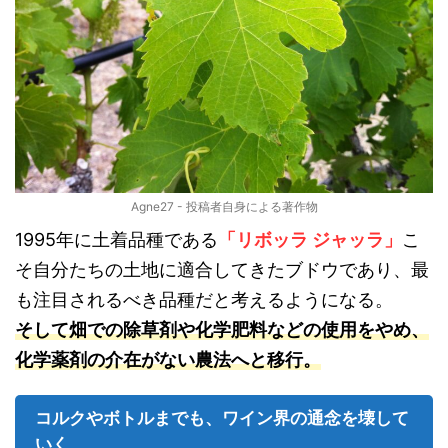
Agne27 - 投稿者自身による著作物
1995年に土着品種である
「リボッラ ジャッラ」
こ
そ自分たちの土地に適合してきたブドウであり、最
も注目されるべき品種だと考えるようになる。
そして畑での除草剤や化学肥料などの使用をやめ、
化学薬剤の介在がない農法へと移行。
コルクやボトルまでも、ワイン界の通念を壊して
いく