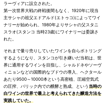
ラーヴィアに設立された。
第一次世界大戦の終戦後間もなく、1920年に現当
主サシャの祖父エドアルド(エトゥコ)によってワイ
ナリーが始められ、1980年よりサシャの父スタニ
スラオ(スタンコ 当時23歳)にワイナリーは委譲さ
れた。
それまで量り売りしていたワインを自らボトリング
するようになり、スタンコが引き継いだ当初は、世
界に通用するワインを目指し、シャルドネやソーヴ
ィニョンなどの国際的なブドウの導入、ヘクタール
あたり9500～10000本という高密植、圧縮空気式
の圧搾、バリック内での醗酵と熟成、という
当時の
白ワインの世界で最上と考えられてきた醸造方法を
実践していた。