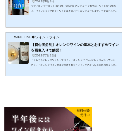
2023年8月8日
ラディコン ヤーコット 2018年（500ml）のレビュー それでは、ワイン歴15年以
上。ワインショップ店長！ワインエキスパートがレビューします。テクニカルデー
タ商品名：ラディコン ヤーコット 2018年（500ml）Radikon Jakot 2018価格：4,5
00円～5,500円(変動します)呼称：イタリア/フリウリ ヴェネツィア ジュリア/IGT
ヴェネツィア・ジュリアタイプ：白（オレンジ寄り）/辛口品種：フリウラーノ栽
培：1995年から畑での除草剤や化学肥料などの使用をやめ、化学薬剤の介在がない
農法へと移行アルコール度：13度備考：フリウラーノは...
WINE LINE◆ワイン・ライン
【初心者必見】オレンジワインの基本とおすすめワイン
を画像入りで解説！
2022年7月25日
「そもそもオレンジワインって何？」「オレンジワインはオレンジが入っている
の？」「オレンジワインの味や特徴を知りたい！」このような疑問にお答えしま
す。本記事の内容 オレンジワインの基本を解説 ワインエキスパート厳選！オススメ
のオレンジワイン3選 ワイン・ライン荒野この記事を書いている私は、ワインエキ
スパートと調理師の資格を取得し、30歳でワインのネットショップを起業。ワイン
グラスで美味しい日本酒アワードの審査員を経験。現在もワインの販売員として売
り場に立っています。主に初心者向けにワインの記事を書...