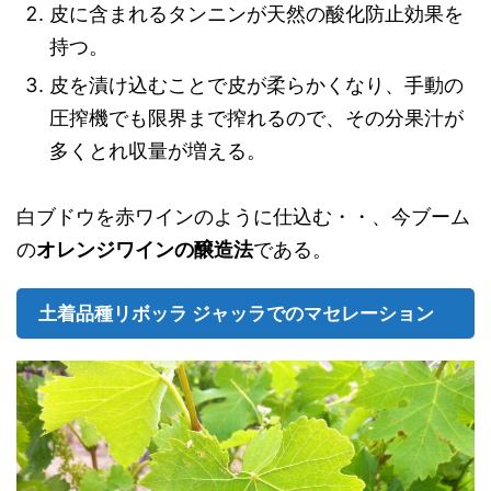
皮に含まれるタンニンが天然の酸化防止効果を
持つ。
皮を漬け込むことで皮が柔らかくなり、手動の
圧搾機でも限界まで搾れるので、その分果汁が
多くとれ収量が増える。
白ブドウを赤ワインのように仕込む・・、今ブーム
の
オレンジワインの醸造法
である。
土着品種リボッラ ジャッラでのマセレーション