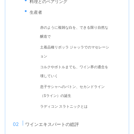
料理とのペアリング
生産者
赤のように複雑な白を、できる限り自然な
醸造で
土着品種リボッラ ジャッラでのマセレーシ
ョン
コルクやボトルまでも、ワイン界の通念を
壊していく
息子サシャへのバトン、セカンドライン
（Sライン）の誕生
ラディコン スラトニックとは
ワインエキスパートの総評