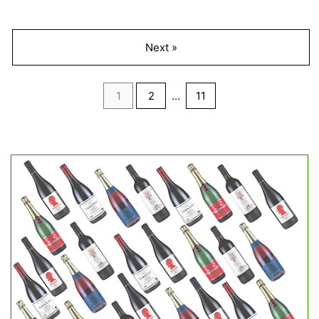
Next »
1
2
…
11