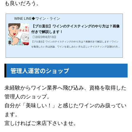
も良いだろう。
WINE LINE◆ワイン・ライン
【プロ直伝】ワインのテイスティングのやり方は？画像
付きで解説します！
2023年6月13日
【プロ直伝】ワインのテイスティングのやり方は？画像付きで解説します！ワイン
を勉強したい方は勿論、ワインを楽しみたい方も正しいテイスティング(試飲)の方法
は知っておくべきである。ワインを的確に分析できれば、楽しみ方の幅が広がり、
よりディープなワインの世界へと歩み出せるからだ。私は「田崎真也のワインサロ
ン」で基礎を学び、現場で同僚と切磋琢磨しながらワインをテイスティングしてき
た。ソムリエ協会が定めるテイスティング法を地盤に、現場で培った実践方式を交
管理人運営のショップ
えて解説していく。【テイスティングの基本】共通の考...
未経験からワイン業界へ飛び込み、資格を取得した
管理人のショップ。
自分が「美味しい！」と感じたワインのみ扱ってい
ます。
宜しければご来店下さいませ。